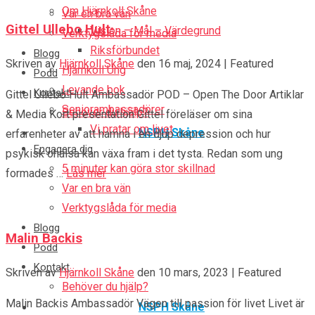
Om Hjärnkoll Skåne
Var en bra vän
Gittel Ullebo Hult
Vision – Mål – Värdegrund
Verktygslåda för media
Riksförbundet
Blogg
Skriven av
Hjärnkoll Skåne
den
16 maj, 2024
| Featured
Hjärnkoll Ung
Podd
Levande bok
Kontakt
Gittel Ullebo Hult Ambassadör POD – Open The Door Artiklar
Seniorambassadörer
Behöver du hjälp?
& Media Kort presentation Gittel föreläser om sina
Vi pratar om livet
NSPH Skåne
erfarenheter av att hamna i en djup depression och hur
Engagera dig
psykisk ohälsa kan växa fram i det tysta. Redan som ung
5 minuter kan göra stor skillnad
formades …
Läs mer
Var en bra vän
Verktygslåda för media
Blogg
Malin Backis
Podd
Kontakt
Skriven av
Hjärnkoll Skåne
den
10 mars, 2023
| Featured
Behöver du hjälp?
Malin Backis Ambassadör Vägen till passion för livet Livet är
NSPH Skåne