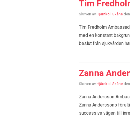
Tim Fredho
Skriven av
Hjärnkoll Skåne
den
Tim Fredholm Ambassadör 
med en konstant bakgrun
beslut från sjukvården h
Zanna Ande
Skriven av
Hjärnkoll Skåne
den
Zanna Andersson Ambassad
Zanna Anderssons föreläs
successiva vägen till in