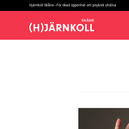
Hjärnkoll Skåne - För ökad öppenhet om psykisk ohälsa