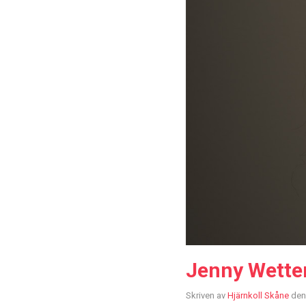
Jenny Wetter
Skriven av
Hjärnkoll Skåne
den