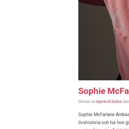
Sophie McFa
Skriven av
Hjärnkoll Skåne
den
Sophie McFarlane Ambassa
livshistoria och hur hon g