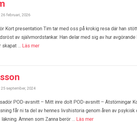
lm
26 februari, 2026
Kort presentation Tim tar med oss på krokig resa där han stött 
dsröst av självmordstankar. Han delar med sig av hur avgörande
ar skapat …
Läs mer
rsson
25 september, 2024
ör POD-avsnitt – Mitt inre dolt POD-avsnitt – Ätstörningar Ko
ning får ni ta del av hennes livshistoria genom åren av psykisk
re läkning. Ämnen som Zanna berör …
Läs mer