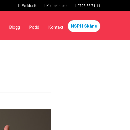
Webbutik
Kontakta oss
0723-83 71 11
NSPH Skåne
Blogg
Podd
Kontakt