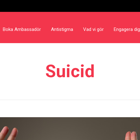
Boka Ambassadör
Antistigma
Vad vi gör
Engagera dig
Suicid