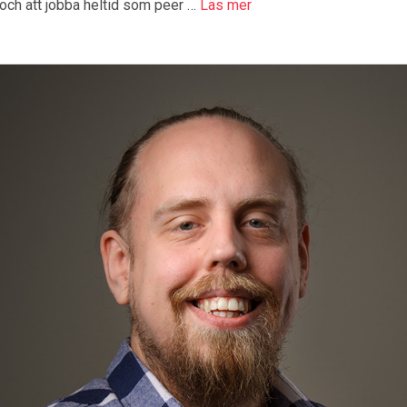
och att jobba heltid som peer …
Läs mer