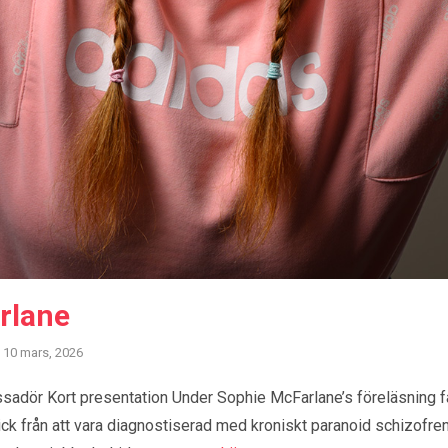
rlane
10 mars, 2026
dör Kort presentation Under Sophie McFarlane’s föreläsning få
ick från att vara diagnostiserad med kroniskt paranoid schizofreni, 