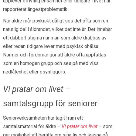
upplever ofrivillig ensamhet eller tidigare i livet har
rapporterat ångestproblematik.
När äldre mår psykiskt dåligt ses det ofta som en
naturlig del i åldrandet, vilket det inte är. Det innebär
ett dubbelt stigma när man som äldre drabbas av
eller redan tidigare lever med psykisk ohälsa.
Normer och fördomar gör att äldre ofta uppfattas
som en homogen grupp och ses på med viss
nedlåtenhet eller osynliggörs.
Vi pratar om livet
–
samtalsgrupp för seniorer
Seniorverksamheten har tagit fram ett
samtalsmaterial för äldre –
Vi pratar om livet
– som
ger möjlighet att berätta om sina liv och lyssna på