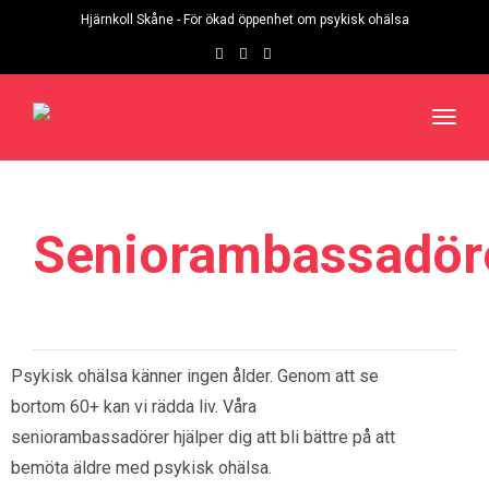
Hjärnkoll Skåne - För ökad öppenhet om psykisk ohälsa
Toggl
navig
Seniorambassadör
Psykisk ohälsa känner ingen ålder. Genom att se
bortom 60+ kan vi rädda liv. Våra
seniorambassadörer hjälper dig att bli bättre på att
bemöta äldre med psykisk ohälsa.