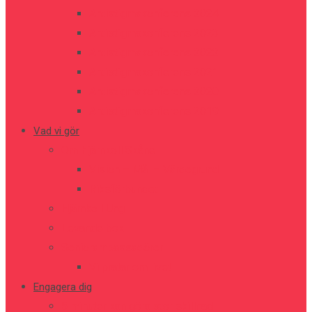
Antistigmakonferens 2024
Antistigmakonferens 2023
Antistigmakonferens 2022
Antistigmakonferens 2021
Antistigmakonferens 2020
Antistigmakonferens 2019
Vad vi gör
Om Hjärnkoll Skåne
Vision – Mål – Värdegrund
Riksförbundet
Hjärnkoll Ung
Levande bok
Seniorambassadörer
Vi pratar om livet
Engagera dig
5 minuter kan göra stor skillnad