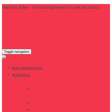
Hjärnkoll Skåne - För ökad öppenhet om psykisk ohälsa
Webbutik
Kontakta oss
0723-83 71 11
Toggle navigation
Boka Ambassadör
Antistigma
Filmen: Stigma berör oss alla
Filmvisningar
Antistigmakonferens
Antistigmakonferens 2026
Antistigmakonferens 2025