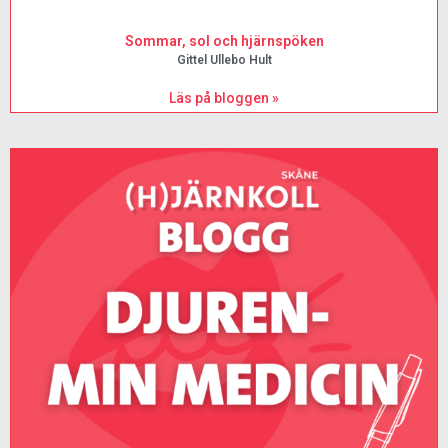
Sommar, sol och hjärnspöken
Gittel Ullebo Hult
Läs på bloggen »