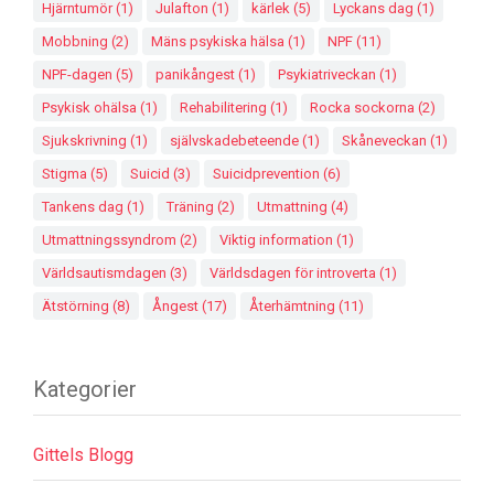
Hjärntumör
(1)
Julafton
(1)
kärlek
(5)
Lyckans dag
(1)
Mobbning
(2)
Mäns psykiska hälsa
(1)
NPF
(11)
NPF-dagen
(5)
panikångest
(1)
Psykiatriveckan
(1)
Psykisk ohälsa
(1)
Rehabilitering
(1)
Rocka sockorna
(2)
Sjukskrivning
(1)
självskadebeteende
(1)
Skåneveckan
(1)
Stigma
(5)
Suicid
(3)
Suicidprevention
(6)
Tankens dag
(1)
Träning
(2)
Utmattning
(4)
Utmattningssyndrom
(2)
Viktig information
(1)
Världsautismdagen
(3)
Världsdagen för introverta
(1)
Ätstörning
(8)
Ångest
(17)
Återhämtning
(11)
Kategorier
Gittels Blogg