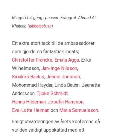
Mingel i full gång i pausen. Fotograf: Ahmad Al-
Khateeb (
alkhateeb.se
)
Ett extra stort tack till de ambassadörer
som gjorde en fantastisk insats;
Christoffer Francke
,
Emina Agga
, Erika
Wilhelmsson,
Jan-Inge Nilsson
,
Kiriakos Backis
,
Jennie Jonsson
,
Mohommad Haydar, Linda Bauhn, Jeanette
Andersson,
Tjipke Schmidt
,
Hanna Hildeman
,
Josefin Hansson
,
Eva-Lotte Heiman
och
Maria Samuelsson
.
Enligt utvärderingen av årets konferens så
var den väldigt uppskattad med ett