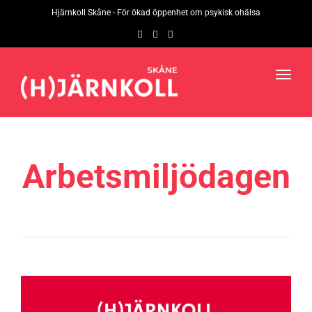
navig
Hjärnkoll Skåne - För ökad öppenhet om psykisk ohälsa
Toggl
navig
Arbetsmiljödagen