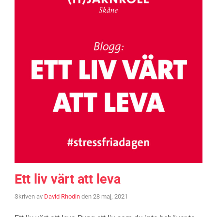
Ett liv värt att leva
Skriven av
David Rhodin
den
28 maj, 2021