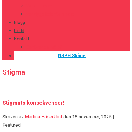
Var en bra vän
Verktygslåda för media
Blogg
Podd
Kontakt
Behöver du hjälp?
NSPH Skåne
Stigma
Stigmats konsekvenser!
Skriven av
Martina Hägerklint
den
18 november, 2025
|
Featured