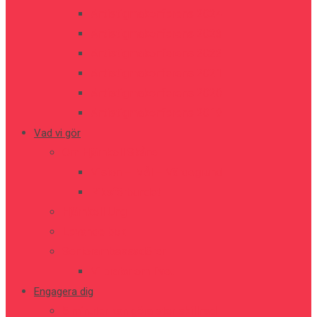
Antistigmakonferens 2024
Antistigmakonferens 2023
Antistigmakonferens 2022
Antistigmakonferens 2021
Antistigmakonferens 2020
Antistigmakonferens 2019
Vad vi gör
Om Hjärnkoll Skåne
Vision – Mål – Värdegrund
Riksförbundet
Hjärnkoll Ung
Levande bok
Seniorambassadörer
Vi pratar om livet
Engagera dig
5 minuter kan göra stor skillnad