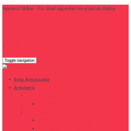
Hjärnkoll Skåne - För ökad öppenhet om psykisk ohälsa
Webbutik
Kontakta oss
0723-83 71 11
Toggle navigation
Boka Ambassadör
Antistigma
Filmen: Stigma berör oss alla
Filmvisningar
Antistigmakonferens
Antistigmakonferens 2026
Antistigmakonferens 2025