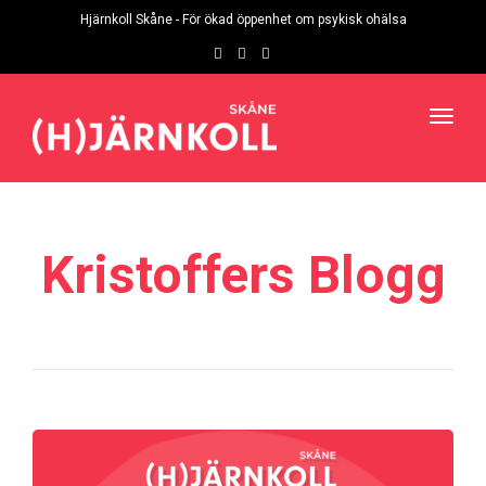
navig
Hjärnkoll Skåne - För ökad öppenhet om psykisk ohälsa
Toggl
navig
Kristoffers Blogg