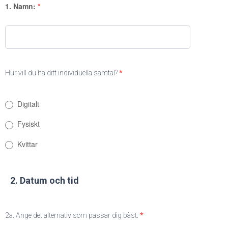
samtal
1. Namn:
*
Våren
2024
Hur vill du ha ditt individuella samtal?
*
Digitalt
Fysiskt
Kvittar
2. Datum och tid
2a. Ange det alternativ som passar dig bäst:
*