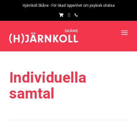
navig
Hjärnkoll Skåne - För ökad öppenhet om psykisk ohälsa
Toggl
navig
Individuella
samtal
Individuella