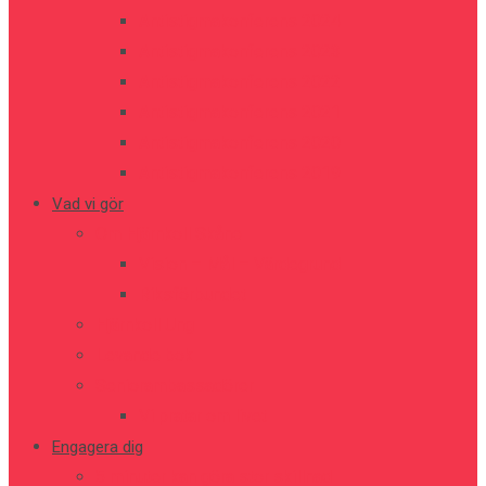
Antistigmakonferens 2024
Antistigmakonferens 2023
Antistigmakonferens 2022
Antistigmakonferens 2021
Antistigmakonferens 2020
Antistigmakonferens 2019
Vad vi gör
Om Hjärnkoll Skåne
Vision – Mål – Värdegrund
Riksförbundet
Hjärnkoll Ung
Levande bok
Seniorambassadörer
Vi pratar om livet
Engagera dig
5 minuter kan göra stor skillnad