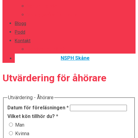
Var en bra vän
Verktygslåda för media
Blogg
Podd
Kontakt
Behöver du hjälp?
NSPH Skåne
Utvärdering för åhörare
Utvärdering - Åhörare
Datum för föreläsningen
*
Vilket kön tillhör du?
*
Man
Kvinna