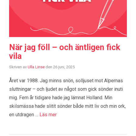
När jag föll – och äntligen fick
vila
Skriven av
Ulla Linse
den
26 juni, 2025
Året var 1988. Jag minns snön, solljuset mot Alpernas
sluttningar – och ljudet av något som gick sönder inuti
mig. Fem år tidigare hade jag lämnat Holland. Min
skilsmässa hade slitit sönder både mitt liv och min ork,
en utdragen …
Läs mer