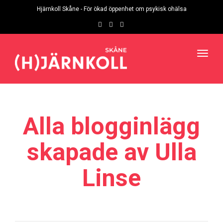
navig
Hjärnkoll Skåne - För ökad öppenhet om psykisk ohälsa
Toggl
navig
Alla blogginlägg
skapade av Ulla
Linse