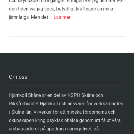
och skyndade förbi gänget. Äntligen var jag hemma. På
den tiden var jag tjock, betydligt kraftigare än mina
jämnåriga. Men det …
Läs mer
Om oss
Hjärnkoll Skåne är en del av NSPH Skåne och
Riksförbundet Hjärnkoll och ansvarar för verksamheten
i Skåne län. Vi verkar för att minska fördomarna och
okunskapen kring psykisk ohälsa genom att få ut våra
ambassadörer på uppdrag i näringslivet, på