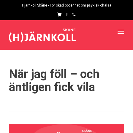
navig
Hjärnkoll Skåne - För ökad öppenhet om psykisk ohälsa
Toggl
navig
När jag föll – och
äntligen fick vila