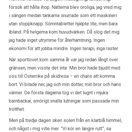
försök att hålla ihop. Nätterna blev oroliga, jag vred mig
i sängen medan tankarna snurrade som ett maskineri
utan stoppknapp. Sömntabletter hjälpte lite, men bara
ibland. På helgerna kom huvudvärken. Då slog det mig:
jag hade inget utrymme för återhämtning. Ingen
ekonomi för att jobba mindre. Ingen terapi, inga raster.
När sportlovet kom samma år var jag redan långt över
gränsen, men visste det inte. Min bror hade bjudit med
oss till Österrike på skidresa – en chans att komma
bort. Vi bilade ner, jag och min dotter, min bror och hans
vänner. De första dagarna tog vi det lugnt i mjuka
barnbackar, smörigt snälla lutningar som passade min
trötthet.
Men på tredje dagen sken solen från en klarblå himmel,
och något i mig ville mer. ”Vi kör en längre rutt”, sa