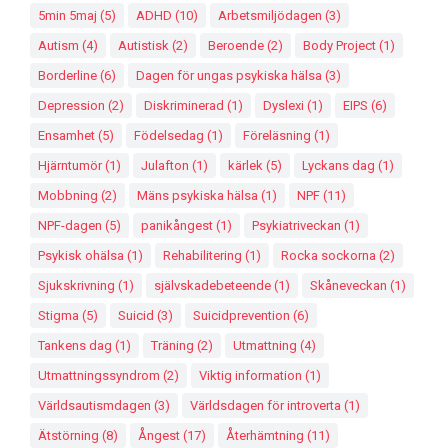
5min 5maj
(5)
ADHD
(10)
Arbetsmiljödagen
(3)
Autism
(4)
Autistisk
(2)
Beroende
(2)
Body Project
(1)
Borderline
(6)
Dagen för ungas psykiska hälsa
(3)
Depression
(2)
Diskriminerad
(1)
Dyslexi
(1)
EIPS
(6)
Ensamhet
(5)
Födelsedag
(1)
Föreläsning
(1)
Hjärntumör
(1)
Julafton
(1)
kärlek
(5)
Lyckans dag
(1)
Mobbning
(2)
Mäns psykiska hälsa
(1)
NPF
(11)
NPF-dagen
(5)
panikångest
(1)
Psykiatriveckan
(1)
Psykisk ohälsa
(1)
Rehabilitering
(1)
Rocka sockorna
(2)
Sjukskrivning
(1)
självskadebeteende
(1)
Skåneveckan
(1)
Stigma
(5)
Suicid
(3)
Suicidprevention
(6)
Tankens dag
(1)
Träning
(2)
Utmattning
(4)
Utmattningssyndrom
(2)
Viktig information
(1)
Världsautismdagen
(3)
Världsdagen för introverta
(1)
Ätstörning
(8)
Ångest
(17)
Återhämtning
(11)