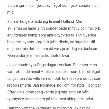
sluttningar – och ljudet av något som gick sönder inuti
mig.
Fem år tidigare hade jag lämnat Holland. Min
skilsmässa hade slitit sönder både mitt liv och min ork,
en utdragen kamp som aldrig tycktes ta slut. Sverige
blev min nystart. Jag fick jobb direkt, en lägenhet till
mig och min dotter, som då var sju år. Jag var tacksam.
Men under ytan fanns tröttheten kvar.
Jag jobbade fyra långa dagar i veckan. Patienter – en
var trettionde minut – ofta människor som bar på något
tungt, men inte ville tala om det. Istället kom det ut som
kroppssmärta. Jag lyssnade, höll om, förstod – och bar.
Efter varje arbetsdag kände jag mig som ett vått
tygstycke som hängts på tork men aldrig fick torka.
Hemma väntade vardagen. Matlagning, läxläsning,