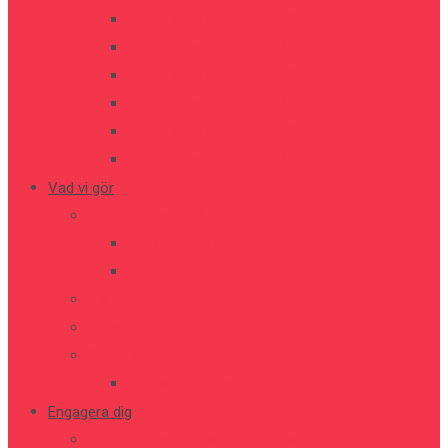
Antistigmakonferens 2024
Antistigmakonferens 2023
Antistigmakonferens 2022
Antistigmakonferens 2021
Antistigmakonferens 2020
Antistigmakonferens 2019
Vad vi gör
Om Hjärnkoll Skåne
Vision – Mål – Värdegrund
Riksförbundet
Hjärnkoll Ung
Levande bok
Seniorambassadörer
Vi pratar om livet
Engagera dig
5 minuter kan göra stor skillnad