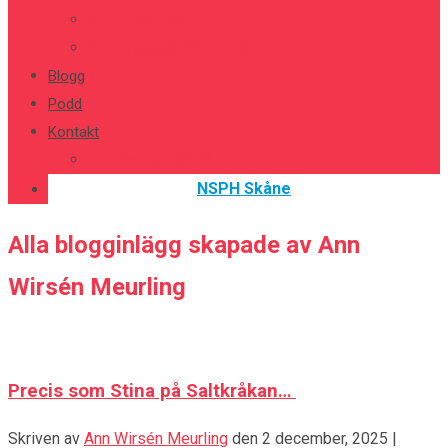
Var en bra vän
Verktygslåda för media
Blogg
Podd
Kontakt
Behöver du hjälp?
NSPH Skåne
Alla blogginlägg skapade av Ann
Wirsén Meurling
Precis som Stina på Saltkråkan…
Skriven av
Ann Wirsén Meurling
den
2 december, 2025
|