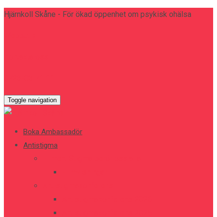
Hjärnkoll Skåne - För ökad öppenhet om psykisk ohälsa
Webbutik
Kontakta oss
0723-83 71 11
Toggle navigation
Boka Ambassadör
Antistigma
Filmen: Stigma berör oss alla
Filmvisningar
Antistigmakonferens
Antistigmakonferens 2026
Antistigmakonferens 2025