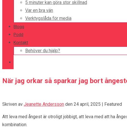
5 minuter kan göra stor skillnad
Var en bra vän
Verktygslåda för media
Blogg
Podd
Kontakt
Behöver du hjälp?
När jag orkar så sparkar jag bort ångeste
Skriven av
Jeanette Andersson
den
24 april, 2025
| Featured
Att leva med ångest är otroligt jobbigt, att leva med att ha ån
kombination.