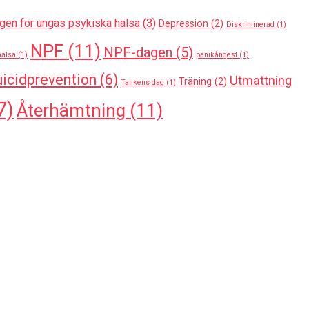
gen för ungas psykiska hälsa
(3)
Depression
(2)
Diskriminerad
(1)
NPF
(11)
NPF-dagen
(5)
hälsa
(1)
panikångest
(1)
icidprevention
(6)
Utmattning
Träning
(2)
Tankens dag
(1)
7)
Återhämtning
(11)