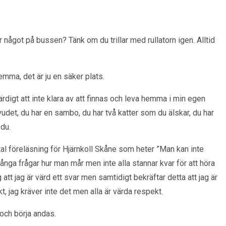
 något på bussen? Tänk om du trillar med rullatorn igen. Alltid
emma, det är ju en säker plats.
ärdigt att inte klara av att finnas och leva hemma i min egen
uvudet, du har en sambo, du har två katter som du älskar, du har
 du.
tal föreläsning för Hjärnkoll Skåne som heter ”Man kan inte
nga frågar hur man mår men inte alla stannar kvar för att höra
att jag är värd ett svar men samtidigt bekräftar detta att jag är
kt, jag kräver inte det men alla är värda respekt.
 och börja andas.