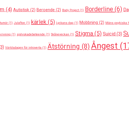
Borderline
(6)
sm
(4)
Da
Autistisk
(2)
Beroende
(2)
Body Project
(1)
kärlek
(5)
Mobbning
(2)
tumör
(1)
Julafton
(1)
Lyckans dag
(1)
Mäns psykiska 
Su
Stigma
(5)
Suicid
(3)
krivning
(1)
självskadebeteende
(1)
Skåneveckan
(1)
Ångest
(1
Ätstörning
(8)
3)
Världsdagen för introverta
(1)