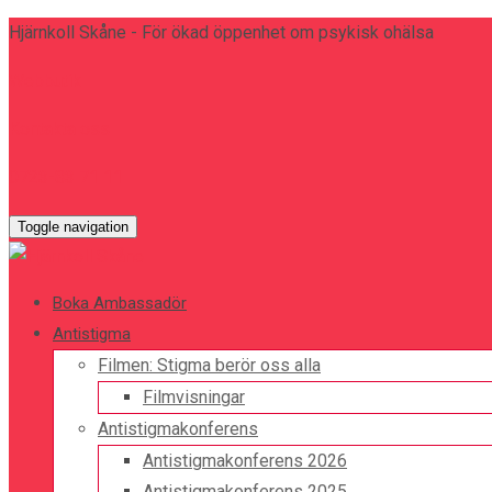
Hjärnkoll Skåne - För ökad öppenhet om psykisk ohälsa
Webbutik
Kontakta oss
0723-83 71 11
Toggle navigation
Boka Ambassadör
Antistigma
Filmen: Stigma berör oss alla
Filmvisningar
Antistigmakonferens
Antistigmakonferens 2026
Antistigmakonferens 2025