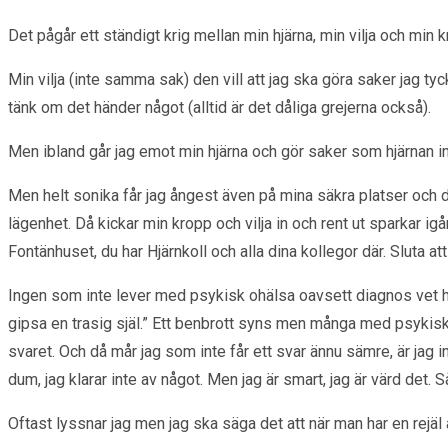
Det pågår ett ständigt krig mellan min hjärna, min vilja och min k
Min vilja (inte samma sak) den vill att jag ska göra saker jag t
tänk om det händer något (alltid är det dåliga grejerna också).
Men ibland går jag emot min hjärna och gör saker som hjärnan int
Men helt sonika får jag ångest även på mina säkra platser och då 
lägenhet. Då kickar min kropp och vilja in och rent ut sparkar igå
Fontänhuset, du har Hjärnkoll och alla dina kollegor där. Sluta a
Ingen som inte lever med psykisk ohälsa oavsett diagnos vet hur
gipsa en trasig själ.” Ett benbrott syns men många med psykisk 
svaret. Och då mår jag som inte får ett svar ännu sämre, är jag in
dum, jag klarar inte av något. Men jag är smart, jag är värd det. 
Oftast lyssnar jag men jag ska säga det att när man har en rejäl