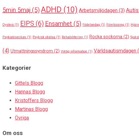
ADHD
(10)
5min 5maj
(5)
Auti
Arbetsmiljödagen
(3)
EIPS
(6)
Ensamhet
(5)
Dyslexi
(1)
Födelsedag
(1)
Föreläsning
(1)
Hjärn
Rocka sockorna
(2)
Psykiatriveckan
(1)
Psykisk ohälsa
(1)
Rehabilitering
(1)
Sjuks
(4)
Världsautismdagen
(
Utmattningssyndrom
(2)
Viktig information
(1)
Kategorier
Gittels Blogg
Hannas Blogg
Kristoffers Blogg
Martinas Blogg
Övriga
Om oss