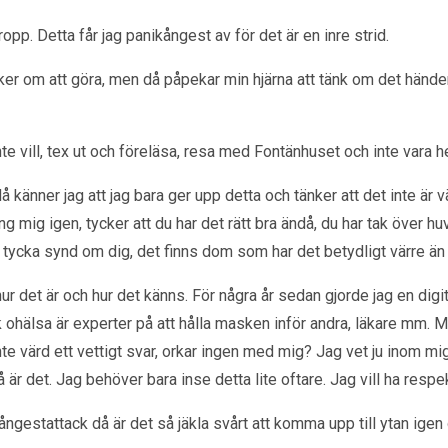
ropp. Detta får jag panikångest av för det är en inre strid.
ycker om att göra, men då påpekar min hjärna att tänk om det händer
e vill, tex ut och föreläsa, resa med Fontänhuset och inte vara h
känner jag att jag bara ger upp detta och tänker att det inte är v
ng mig igen, tycker att du har det rätt bra ändå, du har tak över h
tt tycka synd om dig, det finns dom som har det betydligt värre än
 det är och hur det känns. För några år sedan gjorde jag en digi
ohälsa är experter på att hålla masken inför andra, läkare mm. Må
te värd ett vettigt svar, orkar ingen med mig? Jag vet ju inom mig 
Så är det. Jag behöver bara inse detta lite oftare. Jag vill ha respe
 ångestattack då är det så jäkla svårt att komma upp till ytan igen