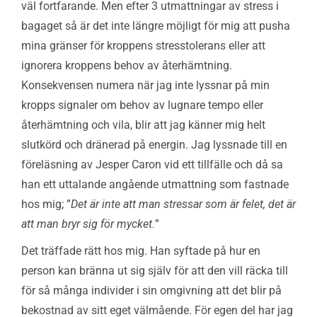
väl fortfarande. Men efter 3 utmattningar av stress i
bagaget så är det inte längre möjligt för mig att pusha
mina gränser för kroppens stresstolerans eller att
ignorera kroppens behov av återhämtning.
Konsekvensen numera när jag inte lyssnar på min
kropps signaler om behov av lugnare tempo eller
återhämtning och vila, blir att jag känner mig helt
slutkörd och dränerad på energin. Jag lyssnade till en
föreläsning av Jesper Caron vid ett tillfälle och då sa
han ett uttalande angående utmattning som fastnade
hos mig; ”
Det är inte att man stressar som är felet, det är
att man bryr sig för mycket.
”
Det träffade rätt hos mig. Han syftade på hur en
person kan bränna ut sig själv för att den vill räcka till
för så många individer i sin omgivning att det blir på
bekostnad av sitt eget välmående. För egen del har jag