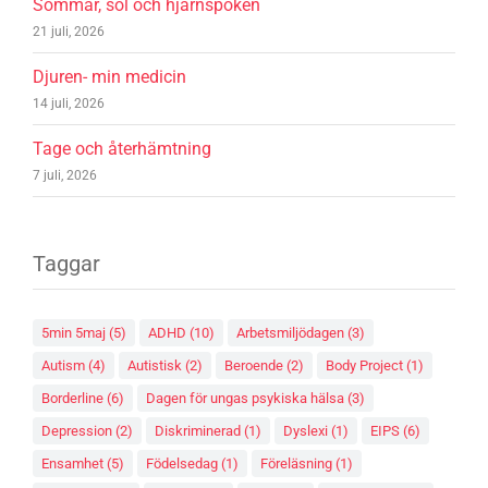
Sommar, sol och hjärnspöken
21 juli, 2026
Djuren- min medicin
14 juli, 2026
Tage och återhämtning
7 juli, 2026
Taggar
5min 5maj
(5)
ADHD
(10)
Arbetsmiljödagen
(3)
Autism
(4)
Autistisk
(2)
Beroende
(2)
Body Project
(1)
Borderline
(6)
Dagen för ungas psykiska hälsa
(3)
Depression
(2)
Diskriminerad
(1)
Dyslexi
(1)
EIPS
(6)
Ensamhet
(5)
Födelsedag
(1)
Föreläsning
(1)