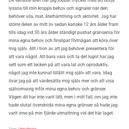
De senaste åren har jag jobbat mycket med att börja
lyssna till min kropps behov och signaler när den
behöver vila, mat, återhämtning och aktivitet. Jag har
större delen av mitt liv sedan kanske 12 års ålder fram
tills idag vid 30 års ålder ständigt pushat gränserna för
mina egna behov och finslipat förmågan att köra över
mig själv. Allt i tron av att jag behöver presentera för
att vara något. Att bara vara och ta det lugnt har jag
sett som ett tecken på att vara lat och oproduktiv,
något jag inte kunnat tillåtit mig själv att vara. Idag
övar jag på att värdesätta mig själv mer och att visa
självomsorg inför mina egna behov och gränser.
Vägen dit har inte varit lätt, men i mitt fall, om jag inte
hade slutat överskrida mina egna gränser så hade jag
varit inne på min fjärde utmattning vid det här laget.
Tags:
Utmattning