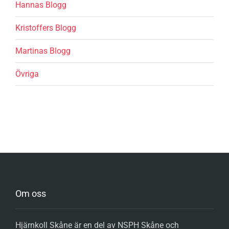
Hannas Blogg
Kristoffers Blogg
Martinas Blogg
Övriga
Om oss
Hjärnkoll Skåne är en del av NSPH Skåne och