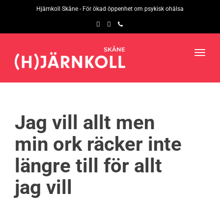
navig
Hjärnkoll Skåne - För ökad öppenhet om psykisk ohälsa
Toggl
navig
Jag vill allt men
min ork räcker inte
längre till för allt
jag vill