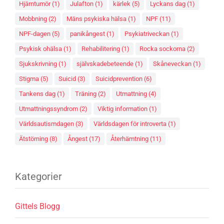
Hjärntumör
(1)
Julafton
(1)
kärlek
(5)
Lyckans dag
(1)
Mobbning
(2)
Mäns psykiska hälsa
(1)
NPF
(11)
NPF-dagen
(5)
panikångest
(1)
Psykiatriveckan
(1)
Psykisk ohälsa
(1)
Rehabilitering
(1)
Rocka sockorna
(2)
Sjukskrivning
(1)
självskadebeteende
(1)
Skåneveckan
(1)
Stigma
(5)
Suicid
(3)
Suicidprevention
(6)
Tankens dag
(1)
Träning
(2)
Utmattning
(4)
Utmattningssyndrom
(2)
Viktig information
(1)
Världsautismdagen
(3)
Världsdagen för introverta
(1)
Ätstörning
(8)
Ångest
(17)
Återhämtning
(11)
Kategorier
Gittels Blogg