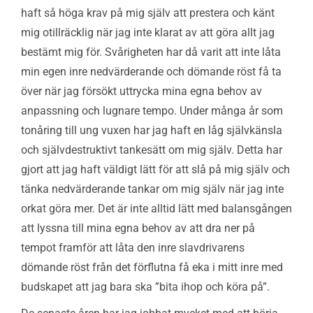
haft så höga krav på mig själv att prestera och känt
mig otillräcklig när jag inte klarat av att göra allt jag
bestämt mig för. Svårigheten har då varit att inte låta
min egen inre nedvärderande och dömande röst få ta
över när jag försökt uttrycka mina egna behov av
anpassning och lugnare tempo. Under många år som
tonåring till ung vuxen har jag haft en låg självkänsla
och självdestruktivt tankesätt om mig själv. Detta har
gjort att jag haft väldigt lätt för att slå på mig själv och
tänka nedvärderande tankar om mig själv när jag inte
orkat göra mer. Det är inte alltid lätt med balansgången
att lyssna till mina egna behov av att dra ner på
tempot framför att låta den inre slavdrivarens
dömande röst från det förflutna få eka i mitt inre med
budskapet att jag bara ska ”bita ihop och köra på”.