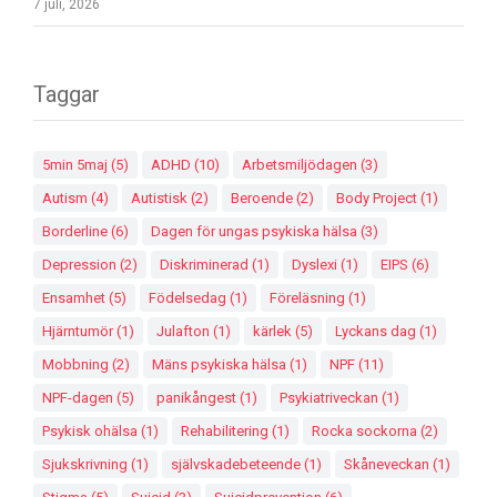
7 juli, 2026
Taggar
5min 5maj
(5)
ADHD
(10)
Arbetsmiljödagen
(3)
Autism
(4)
Autistisk
(2)
Beroende
(2)
Body Project
(1)
Borderline
(6)
Dagen för ungas psykiska hälsa
(3)
Depression
(2)
Diskriminerad
(1)
Dyslexi
(1)
EIPS
(6)
Ensamhet
(5)
Födelsedag
(1)
Föreläsning
(1)
Hjärntumör
(1)
Julafton
(1)
kärlek
(5)
Lyckans dag
(1)
Mobbning
(2)
Mäns psykiska hälsa
(1)
NPF
(11)
NPF-dagen
(5)
panikångest
(1)
Psykiatriveckan
(1)
Psykisk ohälsa
(1)
Rehabilitering
(1)
Rocka sockorna
(2)
Sjukskrivning
(1)
självskadebeteende
(1)
Skåneveckan
(1)