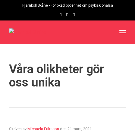
navig
Hjärnkoll Skåne - För ökad öppenhet om psykisk ohälsa
Toggl
navig
Våra olikheter gör
oss unika
Skriven av
Michaela Eriksson
den
21 mars, 2021