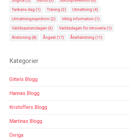
Stigma
(5)
Suicid
(3)
Suicidprevention
(6)
Tankens dag
(1)
Träning
(2)
Utmattning
(4)
Utmattningssyndrom
(2)
Viktig information
(1)
Världsautismdagen
(3)
Världsdagen för introverta
(1)
Ätstörning
(8)
Ångest
(17)
Återhämtning
(11)
Kategorier
Gittels Blogg
Hannas Blogg
Kristoffers Blogg
Martinas Blogg
Övriga