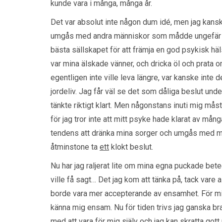
kunde vara i många, många år.
Det var absolut inte någon dum idé, men jag kansk
umgås med andra människor som mådde ungefär lik
bästa sällskapet för att främja en god psykisk häl
var mina älskade vänner, och dricka öl och prata o
egentligen inte ville leva längre, var kanske inte 
jordeliv. Jag får väl se det som dåliga beslut und
tänkte riktigt klart. Men någonstans inuti mig måste
för jag tror inte att mitt psyke hade klarat av många
tendens att dränka mina sorger och umgås med mä
åtminstone ta
ett
klokt beslut.
Nu har jag raljerat lite om mina egna puckade bet
ville få sagt… Det jag kom att tänka på, tack vare 
borde vara mer accepterande av ensamhet. För mig
känna mig ensam. Nu för tiden trivs jag ganska br
med att vara för mig själv och jag kan skratta got