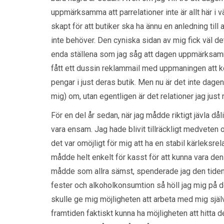
uppmärksamma att parrelationer inte är allt här i v
skapt för att butiker ska ha ännu en anledning till
inte behöver. Den cyniska sidan av mig fick väl de
enda ställena som jag såg att dagen uppmärksamm
fått ett dussin reklammail med uppmaningen att 
pengar i just deras butik. Men nu är det inte dagen
mig) om, utan egentligen är det relationer jag just 
För en del år sedan, när jag mådde riktigt jävla dål
vara ensam. Jag hade blivit tillräckligt medveten 
det var omöjligt för mig att ha en stabil kärleksr
mådde helt enkelt för kasst för att kunna vara den p
mådde som allra sämst, spenderade jag den tiden 
fester och alkoholkonsumtion så höll jag mig på de
skulle ge mig möjligheten att arbeta med mig själv
framtiden faktiskt kunna ha möjligheten att hitta 