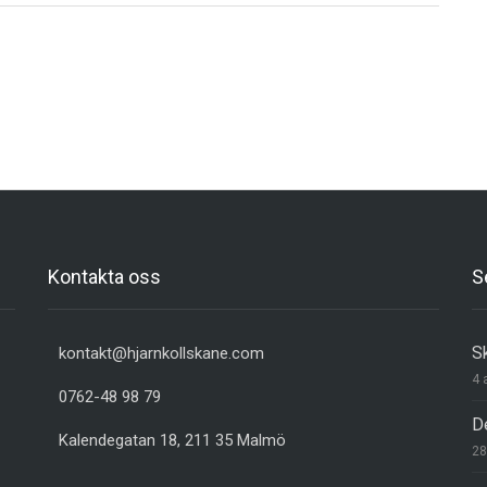
Kontakta oss
S
S
kontakt@hjarnkollskane.com
4 
0762-48 98 79
D
Kalendegatan 18, 211 35 Malmö
28