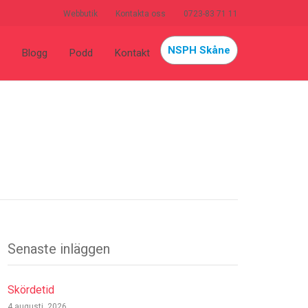
Webbutik
Kontakta oss
0723-83 71 11
NSPH Skåne
Blogg
Podd
Kontakt
Senaste inläggen
Skördetid
4 augusti, 2026