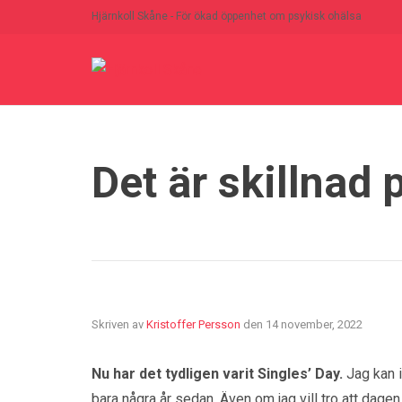
Hjärnkoll Skåne - För ökad öppenhet om psykisk ohälsa
Det är skillnad
Skriven av
Kristoffer Persson
den
14 november, 2022
Nu har det tydligen varit Singles’ Day.
Jag kan i
bara några år sedan. Även om jag vill tro att dagen