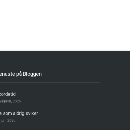
enaste på Bloggen
kördetid
augusti, 2026
e som aldrig sviker
 juli, 2026