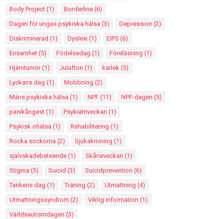
Body Project
(1)
Borderline
(6)
Dagen för ungas psykiska hälsa
(3)
Depression
(2)
Diskriminerad
(1)
Dyslexi
(1)
EIPS
(6)
Ensamhet
(5)
Födelsedag
(1)
Föreläsning
(1)
Hjärntumör
(1)
Julafton
(1)
kärlek
(5)
Lyckans dag
(1)
Mobbning
(2)
Mäns psykiska hälsa
(1)
NPF
(11)
NPF-dagen
(5)
panikångest
(1)
Psykiatriveckan
(1)
Psykisk ohälsa
(1)
Rehabilitering
(1)
Rocka sockorna
(2)
Sjukskrivning
(1)
självskadebeteende
(1)
Skåneveckan
(1)
Stigma
(5)
Suicid
(3)
Suicidprevention
(6)
Tankens dag
(1)
Träning
(2)
Utmattning
(4)
Utmattningssyndrom
(2)
Viktig information
(1)
Världsautismdagen
(3)