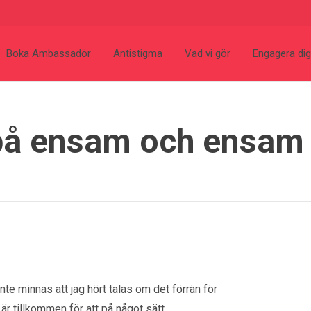
Boka Ambassadör
Antistigma
Vad vi gör
Engagera dig
 på ensam och ensam
nte minnas att jag hört talas om det förrän för
 är tillkommen för att på något sätt