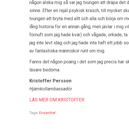
någon älska mig så var jag tvungen att dräpa det d
sinne. Efter en rejäl psykisk krasch, till mycket sk
tvungen att bryta med allt och alla och börja om m
lång historia för en annan gång, men jävlar i mig vilke
förnuft som jag hade kvar) och vågade, orkade, ta ta
jag inte levt idag och jag hade inte haft ett jobb s
av fantastiska människor runt om mig.
Fanns det någon poäng i det som jag precis har skri
läsare bedöma.
Kristoffer Persson
Hjärnkollambassadör
LÄS MER OM KRISTOFFER
Tags:
Ensamhet