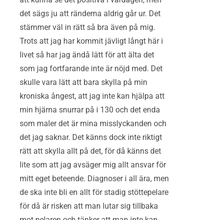
det sägs ju att ränderna aldrig går ur. Det
stämmer väl in rätt så bra även på mig.
Trots att jag har kommit jävligt långt här i
livet så har jag ändå lätt för att älta det
som jag fortfarande inte är nöjd med. Det
skulle vara lätt att bara skylla på min
kroniska ångest, att jag inte kan hjälpa att
min hjärna snurrar på i 130 och det enda
som maler det är mina misslyckanden och
det jag saknar. Det känns dock inte riktigt
rätt att skylla allt på det, för då känns det
lite som att jag avsäger mig allt ansvar för
mitt eget beteende. Diagnoser i all ära, men
de ska inte bli en allt för stadig stöttepelare
för då är risken att man lutar sig tillbaka
mot pelaren och tänker att man inte kan