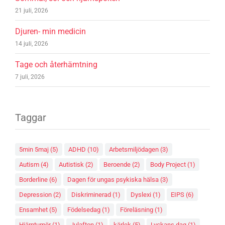
21 juli, 2026
Djuren- min medicin
14 juli, 2026
Tage och återhämtning
7 juli, 2026
Taggar
5min 5maj
(5)
ADHD
(10)
Arbetsmiljödagen
(3)
Autism
(4)
Autistisk
(2)
Beroende
(2)
Body Project
(1)
Borderline
(6)
Dagen för ungas psykiska hälsa
(3)
Depression
(2)
Diskriminerad
(1)
Dyslexi
(1)
EIPS
(6)
Ensamhet
(5)
Födelsedag
(1)
Föreläsning
(1)
Hjärntumör
(1)
Julafton
(1)
kärlek
(5)
Lyckans dag
(1)