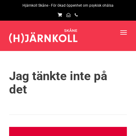
navig
Hjärnkoll Skåne - För ökad öppenhet om psykisk ohälsa
Toggl
navig
Jag tänkte inte på
det