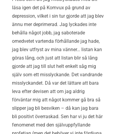
läsa igen det på Komvux på grund av
depression, vilket i sin tur gjorde att jag blev
ännu mer deprimerad. Jag lyckades inte
behålla något jobb, jag saboterade
omedvetet vartenda förhållande jag hade,
jag blev utfryst av mina vänner… listan kan
göras lång, och just att listan blir så lång
gjorde att jag till slut helt enkelt såg mig
själv som ett misslyckande. Det vandrande
misslyckandet. Då var det lättare att bara
leva efter devisen att om jag aldrig
förväntar mig att något kommer gå bra så
slipper jag bli besviken – då kan jag bara
bli positivt överraskad. Sen har vi ju det här
fenomenet med den självuppfyllande
profetian (men det behöver vi inte fördjupa