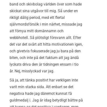
band och skivbolag världen över som hade
skickat sina utgåvor till mig. Så under en
riktigt dålig period, med ett flertal
självmordsförsök i min närhet, missade jag
att förnya mitt domännamn och
webbhotell. Så plötsligt försvann allt. Efter
det var det svårt att hitta motivationen igen,
och givetvis fokuserade jag ju bara på den
biten, och inte på det faktum att jag ändå
lyckats driva den är tidningen ensam i tio
år. Nej, misslyckad var jag.
Så ja, att tänka positivt har verkligen inte
varit min starka sida. Att enbart se det
negativa hade jag däremot kunnat få
guldmedalj i. Jag är idag betydligt bättre på
att kunna se det positiva i vardagen, men